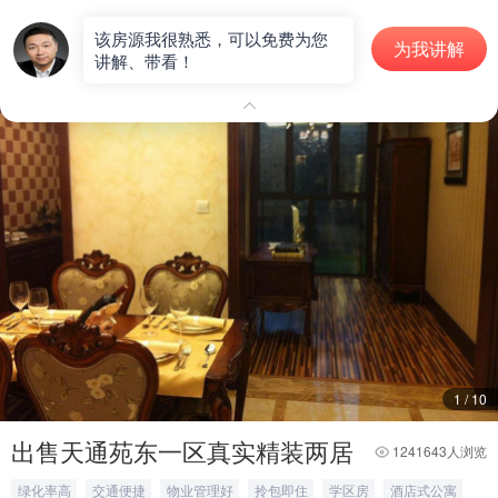
二手房
该房源我很熟悉，可以免费为您
为我讲解
讲解、带看！
房源编号：S000032
1
/
10
出售天通苑东一区真实精装两居
1241643人浏览
绿化率高
交通便捷
物业管理好
拎包即住
学区房
酒店式公寓