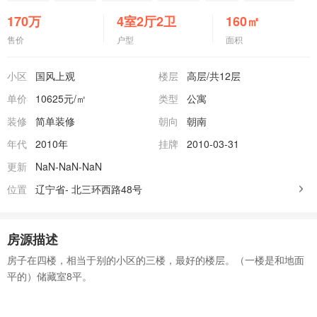
170
万
4室2厅2卫
160
㎡
售价
户型
面积
小区
国风上观
楼层
高层
/共12层
单价
10625元/㎡
类型
公寓
装修
简单装修
朝向
朝南
年代
2010年
挂牌
2010-03-31
更新
NaN-NaN-NaN
位置
辽宁省-
北三环西路48号
房源描述
房子在四楼，相当于别的小区的三楼，最好的楼层。（一楼是和地面
平的）储藏室8平。