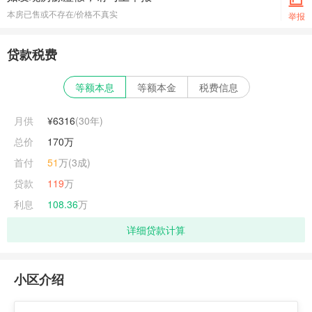
本房已售或不存在/价格不真实
举报
贷款税费
等额本息
等额本金
税费信息
月供
¥6316
(
30
年)
总价
170万
首付
51
万(3成)
贷款
119
万
利息
108.36
万
详细贷款计算
小区介绍