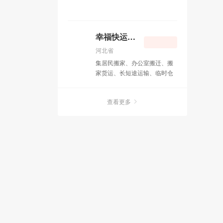
幸福快运搬家公司
河北省
集居民搬家、办公室搬迁、搬
家货运、长短途运输、临时仓
储、物品包装、拆装家具、计
时工服务、钢琴搬运、重型设
查看更多
备迁移、空调移机、服务器搬
迁为一体的大型搬家公司