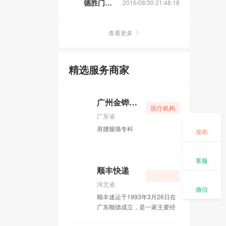
德胜门长途汽车站
2016/08/30 21:48:18
查看更多
精选服务商家
广州金铧肩腰腿痛专科
医疗机构
广东省
肩腰腿痛专科
发布
客服
顺丰快递
河北省
微信
顺丰速运于1993年3月26日在
广东顺德成立，是一家主要经
营国际、国内快递业务的港资