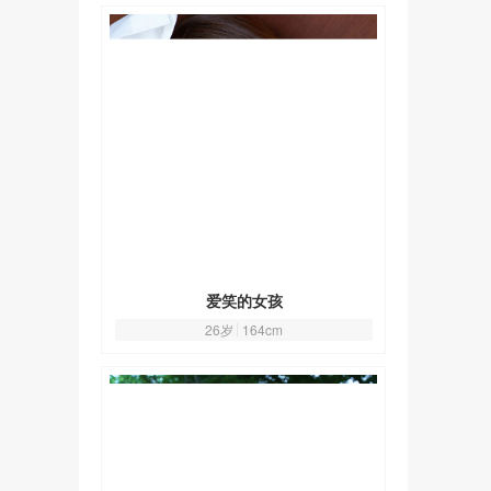
爱笑的女孩
26岁
164cm