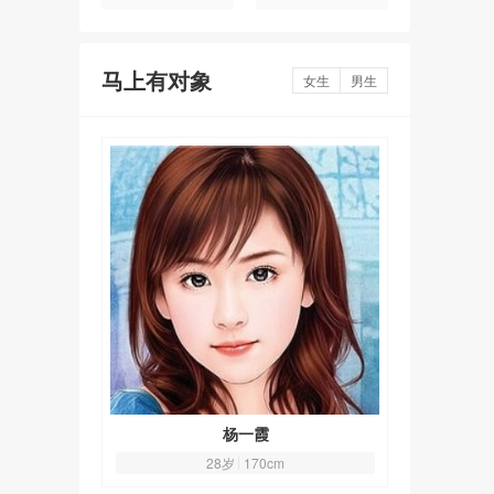
马上有对象
女生
男生
杨一霞
28岁
170cm