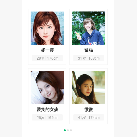
丸子
杨一霞
猫猫
丸子
6岁
167cm
28岁
170cm
31岁
168cm
26岁
167
茉绮
爱笑的女孩
微微
茉绮
1岁
165cm
26岁
164cm
41岁
174cm
31岁
165