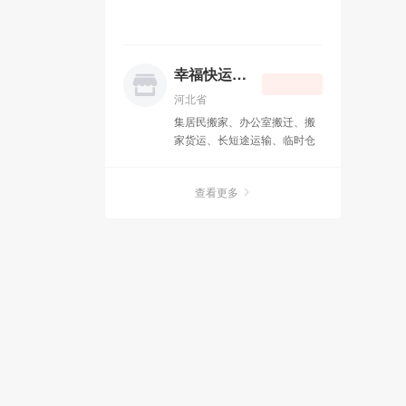
幸福快运搬家公司
河北省
集居民搬家、办公室搬迁、搬
家货运、长短途运输、临时仓
储、物品包装、拆装家具、计
时工服务、钢琴搬运、重型设
查看更多
备迁移、空调移机、服务器搬
迁为一体的大型搬家公司