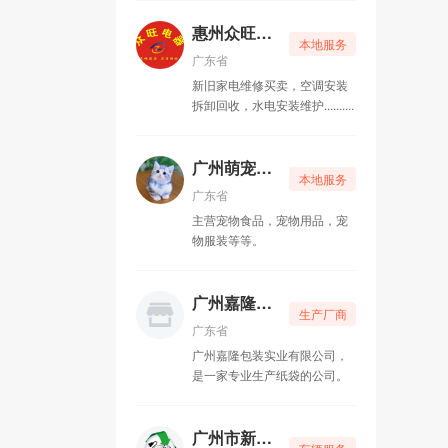
友嘉社区生鲜配送
02-25
快递企业
惠州众旺家用电器经营维修部
本地服务
广州市新能源汽车有限公司
09-19
广东省
新旧家电维修买卖，空调安装
广州市威娜化妆品有限公司。
07-09
拆卸回收，水电安装维护..........
深圳东威电子
06-18
广州中通竹料分拣中心
广州萌宠美食店
1
个职位正在热招
本地服务
广东省
主营宠物食品，宠物用品，宠
广资源
物服装等等。
10
个职位正在热招
广州嘉隆包装实业有限公司
生产厂商
广州永宏服务有限公司
广东省
广州嘉隆包装实业有限公司，
1
个职位正在热招
是一家专业生产纸袋的公司。
广州市新能源汽车有限公司