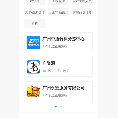
建筑师
工程监理
设计管理人员
美术/图形设计
工业/产品设计
纺织品设计师
司机
务有限公司
广州中通竹料分拣中心
广
1
个职位正在热招
0
个
广州市初宝光电技术有限公司
广资源
爱
10
个职位正在热招
5
个
有限公司
广州永宏服务有限公司
广
1
个职位正在热招
1
个