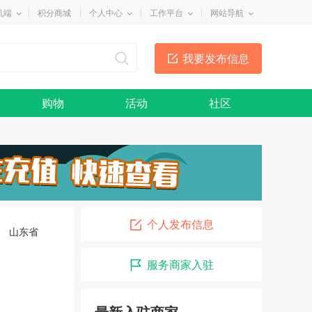
机端
积分商城
个人中心
工作平台
网站导航
我要发布信息
购物
活动
社区
德胜门长途汽车站
08-30
广州金铧肩腰腿痛专科
10-10
惠州众旺家用电器经营维修部
11-18
阿福干活
01-06
个人发布信息
山东省
广州萌宠美食店
12-30
服务商家入驻
广州威娜化妆品
11-09
广州嘉隆包装实业有限公司
08-04
最新入驻商家