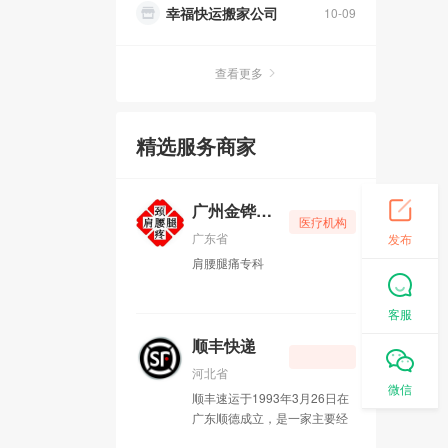
健康咨询热线
09-01
美女瑜伽速成班
09-01
查看更多
北新桥中医院
08-30
精选服务商家
德胜门长途汽车站
08-30
广州金铧肩腰腿痛专科
10-10
广州金铧肩腰腿痛专科
医疗机构
惠州众旺家用电器经营维修部
11-18
广东省
发布
肩腰腿痛专科
阿福干活
01-06
客服
广州萌宠美食店
12-30
顺丰快递
广州威娜化妆品
11-09
河北省
微信
顺丰速运于1993年3月26日在
广州嘉隆包装实业有限公司
08-04
广东顺德成立，是一家主要经
营国际、国内快递业务的港资