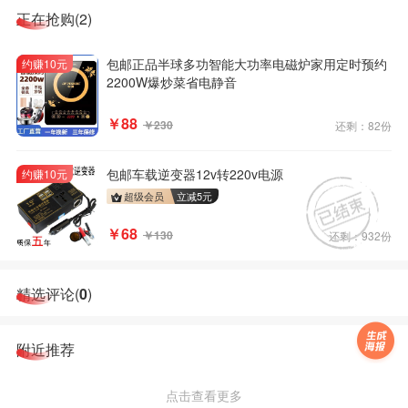
正在抢购(2)
包邮正品半球多功智能大功率电磁炉家用定时预约
约赚10元
2200W爆炒菜省电静音
￥88
￥230
还剩：82份
包邮车载逆变器12v转220v电源
约赚10元
超级会员
立减
5
元
￥68
￥130
还剩：932份
精选评论(
0
)
附近推荐
点击查看更多